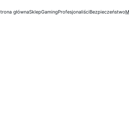
trona główna
Sklep
Gaming
Profesjonaliści
Bezpieczeństwo
M
monitoring wizyjny