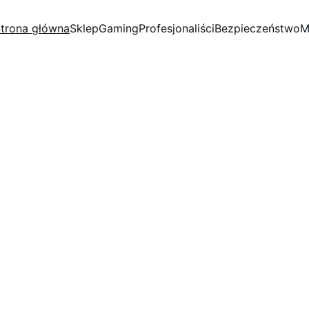
trona główna
Sklep
Gaming
Profesjonaliści
Bezpieczeństwo
M