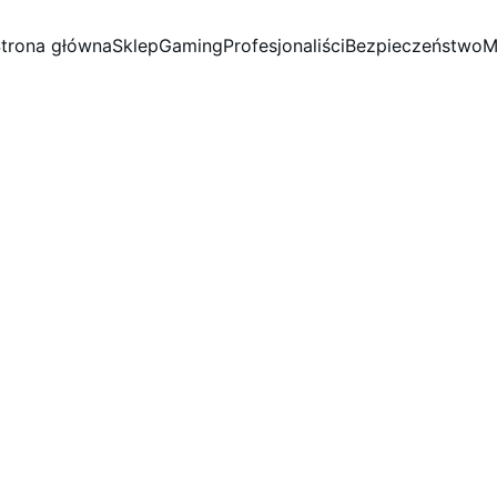
trona główna
Sklep
Gaming
Profesjonaliści
Bezpieczeństwo
M
Klawia