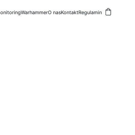
onitoring
Warhammer
O nas
Kontakt
Regulamin
tura przewodowa