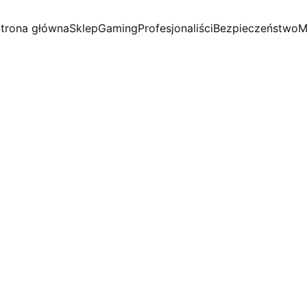
trona główna
Sklep
Gaming
Profesjonaliści
Bezpieczeństwo
M